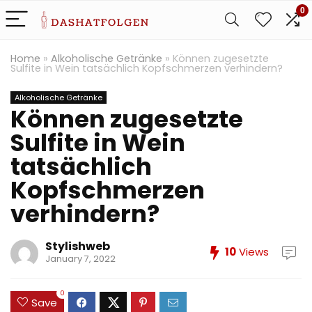
0
Home
»
Alkoholische Getränke
»
Können zugesetzte
Sulfite in Wein tatsächlich Kopfschmerzen verhindern?
Alkoholische Getränke
Können zugesetzte
Sulfite in Wein
tatsächlich
Kopfschmerzen
verhindern?
Stylishweb
10
Views
January 7, 2022
0
Save