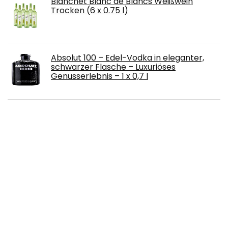
Blanchet Blanc de Blancs Weißwein
Trocken (6 x 0.75 l)
Absolut 100 – Edel-Vodka in eleganter,
schwarzer Flasche – Luxuriöses
Genusserlebnis – 1 x 0,7 l
Mangrove Jack's Raspberry & Lime Cider
Bastelset, 23 l, 2,4 kg, 5,2 % Alkohol
Tommasi Viticoltori Bardolino Classico
Villa Fontana 2014/2015 (3 x 0.75 l)
Liwein Sake Set keramiek, 5-delig,