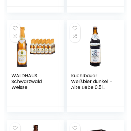
0.5 l) im Kasten,
5,3% Vol.inc. 0.80€
Alkoholfreies
MEHRWEG Pfand
Hefe-Weissbier /
Hefe-Weizen Bier
aus München
WALDHAUS
Kuchlbauer
Schwarzwald
Weißbier dunkel –
Weisse
Alte Liebe 0,5l
Mehrweg (18x 0,5l)