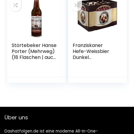
Störtebeker Hanse
Franziskaner
Porter (Mehrweg)
Hefe-Weissbier
(18 Flaschen | auch
Dunkel
als 9er, 12er, 18er
Flaschenbier,
oder 30er Box),
MEHRWEG (20 x
gebraut von
0.5 l) im Kasten,
Störtebeker
Dunkles Weissbier
Braumanufaktur
/ Weizen Bier aus
München
Über uns
Dashatfolgen.de ist eine moderne All-in-One-