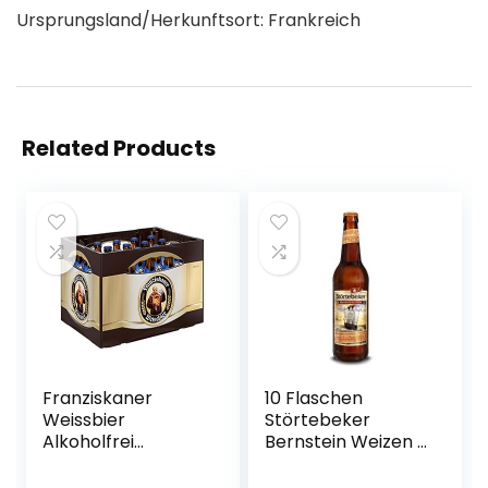
Ursprungsland/Herkunftsort: Frankreich
Related Products
Franziskaner
10 Flaschen
Weissbier
Störtebeker
Alkoholfrei
Bernstein Weizen a
Flaschenbier,
0,5L
MEHRWEG (20 x
Brauspezialitäten