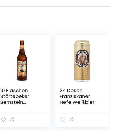
10 Flaschen
24 Dosen
Störtebeker
Franziskaner
Bernstein
Hefe Weißbier
Weizen a 0,5L
naturtrüb a 0,5L
Brauspezialitäte
Liter Bier inc.
n 5,3% Vol.inc.
6.00€ EINWEG
0.80€ MEHRWEG
Pfand