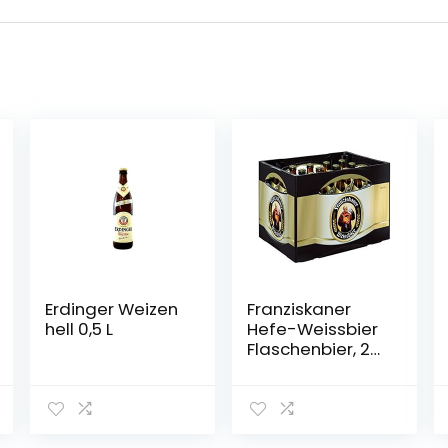
Erdinger Weizen
Franziskaner
hell 0,5 L
Hefe-Weissbier
Flaschenbier, 20
x 0.5l (MEHRWEG)