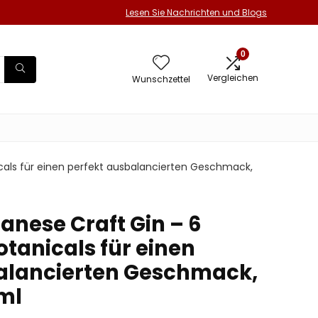
Lesen Sie Nachrichten und Blogs
0
Vergleichen
Wunschzettel
cals für einen perfekt ausbalancierten Geschmack,
anese Craft Gin – 6
tanicals für einen
alancierten Geschmack,
0ml