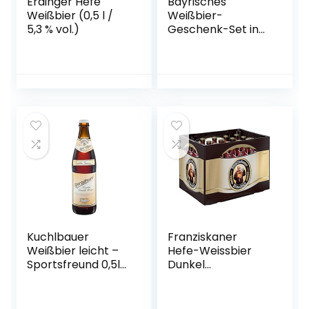
Erdinger Hefe
Bayrisches
Weißbier (0,5 l /
Weißbier-
5,3 % vol.)
Geschenk-Set in
Bierbox (12×0,5l
Bier aus Bayern) |
Ein Mix aus
verschiedenen
Biersorten Bayerns
…
Kuchlbauer
Franziskaner
Weißbier leicht –
Hefe-Weissbier
Sportsfreund 0,5l
Dunkel
Mehrweg (18x 0,5l)
Flaschenbier,
(20, 18)
MEHRWEG (20 x
0.5 l) im Kasten,