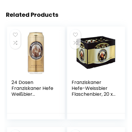
Related Products
24 Dosen
Franziskaner
Franziskaner Hefe
Hefe-Weissbier
Weißbier
Flaschenbier, 20 x
naturtrüb a 0,5L
0.5l (MEHRWEG)
Liter Bier inc. 6.00€
EINWEG Pfand