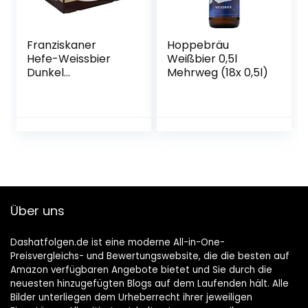
Franziskaner
Hoppebräu
Hefe-Weissbier
Weißbier 0,5l
Dunkel
Mehrweg (18x 0,5l)
Flaschenbier,
MEHRWEG (20 x
0.5 l) im Kasten,
Dunkles Weissbier
/ Weizen Bier aus
München
Über uns
Dashatfolgen.de ist eine moderne All-in-One-
Preisvergleichs- und Bewertungswebsite, die die besten auf
Amazon verfügbaren Angebote bietet und Sie durch die
neuesten hinzugefügten Blogs auf dem Laufenden hält. Alle
Bilder unterliegen dem Urheberrecht ihrer jeweiligen