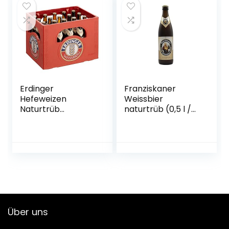
Erdinger
Franziskaner
Hefeweizen
Weissbier
Naturtrüb
naturtrüb (0,5 l /
Weissbier, 20 x 0.5l
5,0 % vol.)
(MEHRWEG)
Über uns