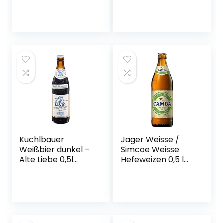
Bier aus Bayern) |
Ein Mix aus
verschiedenen
Biersorten Bayerns
…
Kuchlbauer
Jager Weisse /
Weißbier dunkel –
Simcoe Weisse
Alte Liebe 0,5l
Hefeweizen 0,5 l
Mehrweg (18x 0,5l)
Flasche – Camba
Bavaria