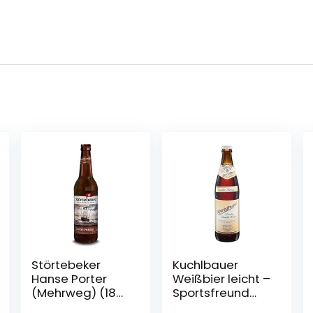
Störtebeker
Kuchlbauer
Hanse Porter
Weißbier leicht –
(Mehrweg) (18
Sportsfreund
Flaschen | auch
0,5l Mehrweg