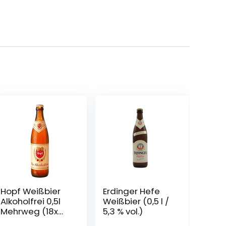
Hopf Weißbier
Erdinger Hefe
Alkoholfrei 0,5l
Weißbier (0,5 l /
Mehrweg (18x
5,3 % vol.)
0,5l)