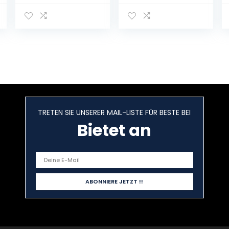
als 9er, 12er, 18er
(18x 0,5l) (20, 18)
oder 30er Box),
gebraut von
Störtebeker
Braumanufaktur
TRETEN SIE UNSERER MAIL-LISTE FÜR BESTE BEI
Bietet an