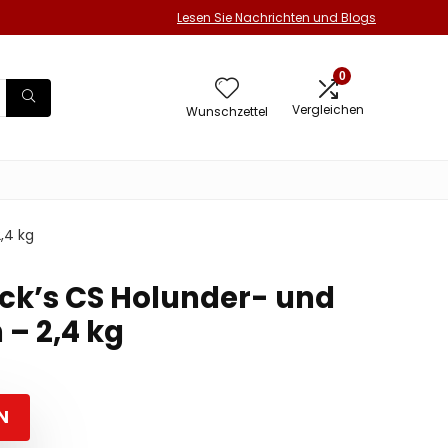
Lesen Sie Nachrichten und Blogs
0
Vergleichen
Wunschzettel
,4 kg
ck’s CS Holunder- und
 – 2,4 kg
N