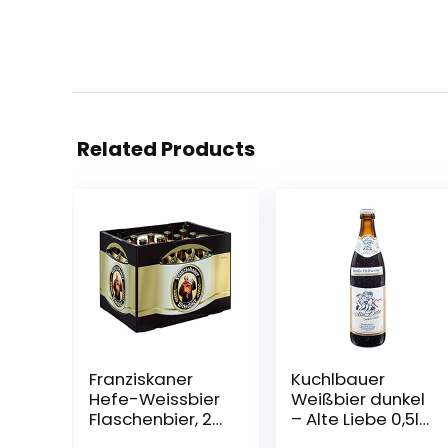
Related Products
Franziskaner
Kuchlbauer
Hefe-Weissbier
Weißbier dunkel
Flaschenbier, 20
– Alte Liebe 0,5l
x 0.5l (MEHRWEG)
Mehrweg (18x