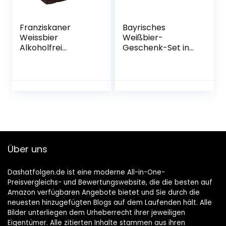
Franziskaner
Bayrisches
Weissbier
Weißbier-
Alkoholfrei
Geschenk-Set in
Flaschenbier,
Bierbox (12×0,5l
MEHRWEG (20 x
Bier aus Bayern) |
0.5 l) im Kasten,
Ein Mix aus
Alkoholfreies
verschiedenen
Hefe-Weissbier /
Biersorten Bayerns
Hefe-Weizen Bier
…
aus München
Über uns
Dashatfolgen.de ist eine moderne All-in-One-
Preisvergleichs- und Bewertungswebsite, die die besten auf
Amazon verfügbaren Angebote bietet und Sie durch die
neuesten hinzugefügten Blogs auf dem Laufenden hält. Alle
Bilder unterliegen dem Urheberrecht ihrer jeweiligen
Eigentümer. Alle zitierten Inhalte stammen aus ihren