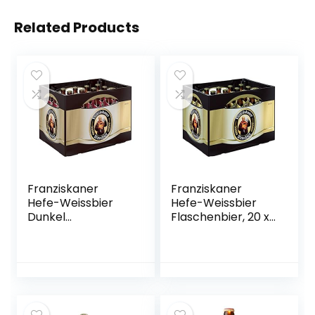
Related Products
Franziskaner
Franziskaner
Hefe-Weissbier
Hefe-Weissbier
Dunkel
Flaschenbier, 20 x
Flaschenbier,
0.5l (MEHRWEG)
MEHRWEG (20 x
0.5 l) im Kasten,
Dunkles Weissbier
/ Weizen Bier aus
München