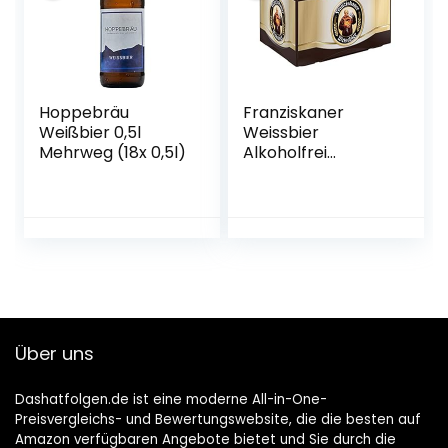
Hoppebräu
Franziskaner
Weißbier 0,5l
Weissbier
Mehrweg (18x 0,5l)
Alkoholfrei
Flaschenbier,
MEHRWEG (20 x
0.5 l) im Kasten,
Alkoholfreies
Hefe-Weissbier /
Hefe-Weizen Bier
aus München
Über uns
Dashatfolgen.de ist eine moderne All-in-One-
Preisvergleichs- und Bewertungswebsite, die die besten auf
Amazon verfügbaren Angebote bietet und Sie durch die