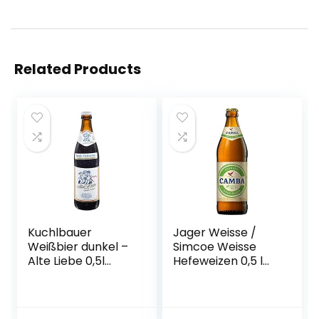
Related Products
Kuchlbauer
Jager Weisse /
Weißbier dunkel –
Simcoe Weisse
Alte Liebe 0,5l
Hefeweizen 0,5 l
Mehrweg (18x 0,5l)
Flasche – Camba
Bavaria