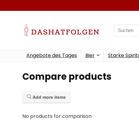
Search
for:
Angebote des Tages
Bier
Starke Spiri
Compare products
Add more items
No products for comparison