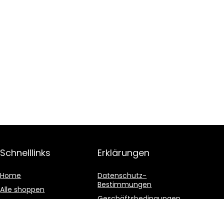
Schnelllinks
Erklärungen
Home
Datenschutz-
Bestimmungen
Alle shoppen
Geschäftsbedingungen
Blogs
Affiliate-Offenlegung
Unsere Webshops