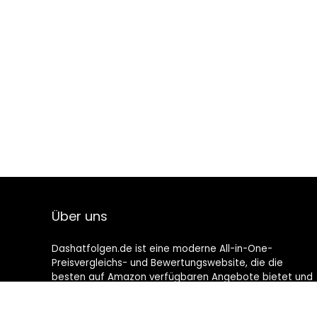
Über uns
Dashatfolgen.de ist eine moderne All-in-One-
Preisvergleichs- und Bewertungswebsite, die die
besten auf Amazon verfügbaren Angebote bietet und
Sie durch die neuesten hinzugefügten Blogs auf dem
Laufenden hält. Alle Bilder unterliegen dem