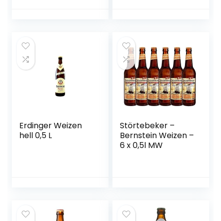
Press Verfahren
gebraut,
Dosenbier mit 5 %
Alkoholgehalt,
Einweg) (1 x 0,5 l)
Erdinger Weizen
Störtebeker –
hell 0,5 L
Bernstein Weizen –
6 x 0,5l MW