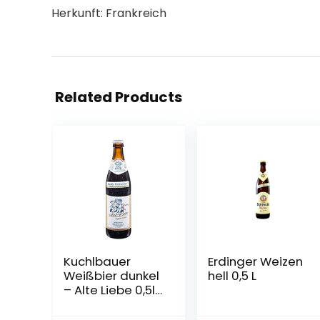
Herkunft: Frankreich
Related Products
Kuchlbauer
Erdinger Weizen
Weißbier dunkel
hell 0,5 L
– Alte Liebe 0,5l
Mehrweg (18x
0,5l)