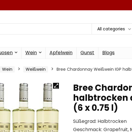
All categories
tuosen
Wein
Apfelwein
Gunst
Blogs
Wein
Weißwein
Bree Chardonnay Weißwein IGP halbtr
Bree Chardo
halbtrocken 
(6 x 0.75 l)
Süßegrad: Halbtrocken
Geschmack: Grapefruit, 