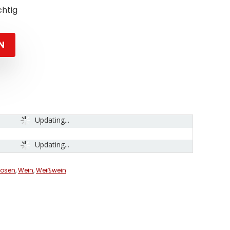
chtig
N
Updating...
Updating...
uosen
,
Wein
,
Weißwein