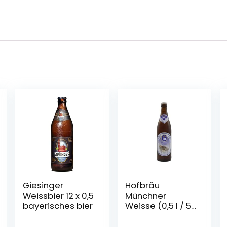
Giesinger
Hofbräu
Weissbier 12 x 0,5
Münchner
bayerisches bier
Weisse (0,5 l / 5,1
% vol.)