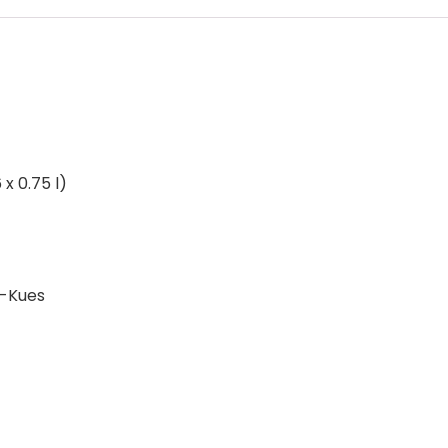
x 0.75 l)
l-Kues