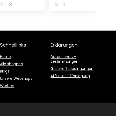
0.5 l) im Kasten,
n 5,3% Vol.inc.
Dunkles
0.80€ MEHRWEG
Weissbier /
Pfand
Weizen Bier aus
München
Schnelllinks
Erklärungen
Home
Datenschutz-
Bestimmungen
Alle shoppen
Geschäftsbedingungen
Blogs
Affiliate-Offenlegung
Unsere Webshops
Werben