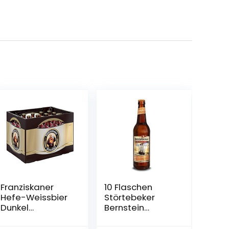
Franziskaner
10 Flaschen
Hefe-Weissbier
Störtebeker
Dunkel
Bernstein
Flaschenbier,
Weizen a 0,5L
MEHRWEG (20 x
Brauspezialitäte