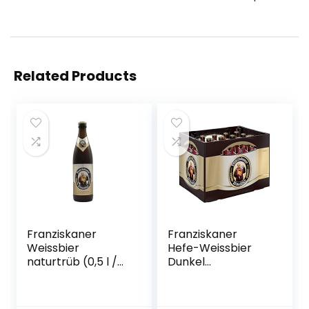
Related Products
Franziskaner
Franziskaner
Weissbier
Hefe-Weissbier
naturtrüb (0,5 l /
Dunkel
5,0 % vol.)
Flaschenbier,
MEHRWEG (20 x
0.5 l) im Kasten,