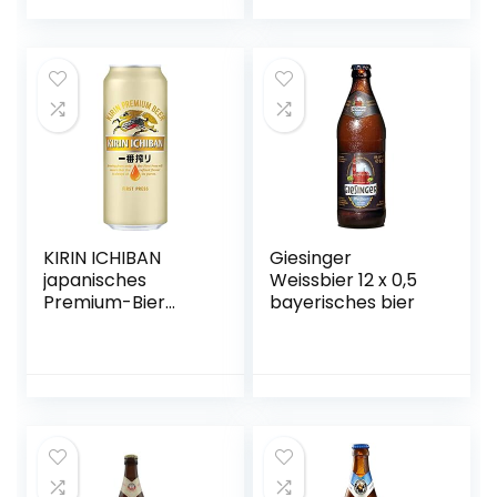
Dunkles Weissbier
/ Weizen Bier aus
München
KIRIN ICHIBAN
Giesinger
japanisches
Weissbier 12 x 0,5
Premium-Bier
bayerisches bier
(helles Malzbier,
nach dem First
Press Verfahren
gebraut,
Dosenbier mit 5 %
Alkoholgehalt,
Einweg) (1 x 0,5 l)