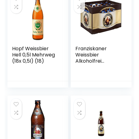
Hopf Weissbier
Franziskaner
Hell 0,5l Mehrweg
Weissbier
(18x 0,5l) (18)
Alkoholfrei
Flaschenbier,
MEHRWEG (20 x
0.5 l) im Kasten,
Alkoholfreies
Hefe-Weissbier /
Hefe-Weizen Bier
aus München