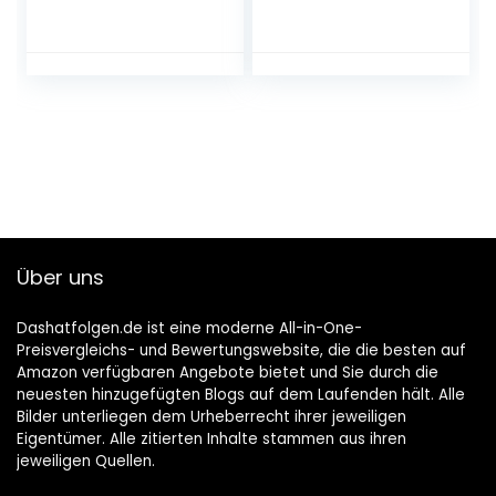
(helles Malzbier,
nach dem First
Press Verfahren
gebraut,
Dosenbier mit 5 %
Alkoholgehalt,
Einweg) (1 x 0,5 l)
Über uns
Dashatfolgen.de ist eine moderne All-in-One-
Preisvergleichs- und Bewertungswebsite, die die besten auf
Amazon verfügbaren Angebote bietet und Sie durch die
neuesten hinzugefügten Blogs auf dem Laufenden hält. Alle
Bilder unterliegen dem Urheberrecht ihrer jeweiligen
Eigentümer. Alle zitierten Inhalte stammen aus ihren
jeweiligen Quellen.