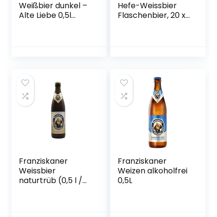
Weißbier dunkel –
Hefe-Weissbier
Alte Liebe 0,5l
Flaschenbier, 20 x
Mehrweg (18x 0,5l)
0.5l (MEHRWEG)
Franziskaner
Franziskaner
Weissbier
Weizen alkoholfrei
naturtrüb (0,5 l /
0,5L
5,0 % vol.)