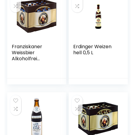
Franziskaner
Erdinger Weizen
Weissbier
hell 0,5 L
Alkoholfrei
Flaschenbier,
MEHRWEG (20 x
0.5 l) im Kasten,
Alkoholfreies
Hefe-Weissbier /
Hefe-Weizen Bier
aus München