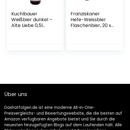
Kuchlbauer
Franziskaner
Weißbier dunkel –
Hefe-Weissbier
Alte Liebe 0,5l
Flaschenbier, 20 x
Mehrweg (18x 0,5l)
0.5l (MEHRWEG)
Über uns
Dashatfolgen.de ist eine moderne All-in-One-
Preisvergleichs- und Bewertungswebsite, die die besten auf
Amazon verfügbaren Angebote bietet und Sie durch die
neuesten hinzugefügten Blogs auf dem Laufenden hält. Alle