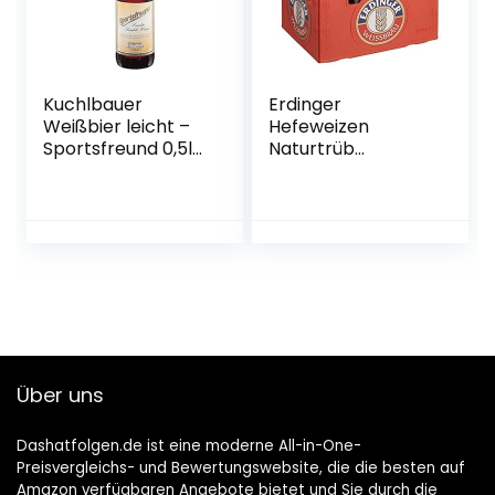
Kuchlbauer
Erdinger
Weißbier leicht –
Hefeweizen
Sportsfreund 0,5l
Naturtrüb
Mehrweg (18x 0,5l)
Weissbier, 20 x 0.5l
(20, 18)
(MEHRWEG)
Über uns
Dashatfolgen.de ist eine moderne All-in-One-
Preisvergleichs- und Bewertungswebsite, die die besten auf
Amazon verfügbaren Angebote bietet und Sie durch die