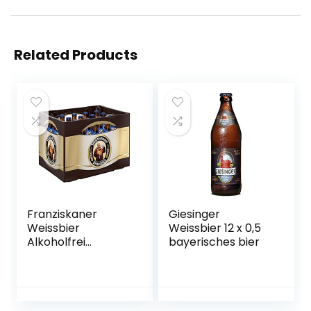
Related Products
Franziskaner
Giesinger
Weissbier
Weissbier 12 x 0,5
Alkoholfrei
bayerisches bier
Flaschenbier,
MEHRWEG (20 x
0.5 l) im Kasten,
Alkoholfreies