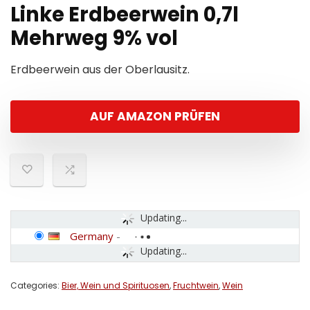
Linke Erdbeerwein 0,7l
Mehrweg 9% vol
Erdbeerwein aus der Oberlausitz.
AUF AMAZON PRÜFEN
Updating...
Germany
-
Updating...
Categories:
Bier, Wein und Spirituosen
,
Fruchtwein
,
Wein