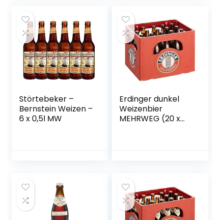
Hefe-Weissbier /
Hefe-Weizen Bier
aus München
Störtebeker –
Erdinger dunkel
Bernstein Weizen –
Weizenbier
6 x 0,5l MW
MEHRWEG (20 x
0.5 l)