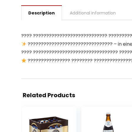
Description
Additional information
???? ???????????????????????????? ???????????
???????????????????????????????? – in eine
???? ???????????????????????????????? ????
???????????????? ???????? ????????????????
Related Products