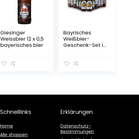
Giesinger
Bayrisches
Weissbier 12 x 0,5
Weißbier-
bayerisches bier
Geschenk-Set in
Bierbox (12×0,5l
Bier aus Bayern)
| Ein Mix aus
verschiedenen
Biersorten
Bayerns …
Schnelllinks
Erklärungen
Home
Datenschutz-
Bestimmungen
Alle shoppen