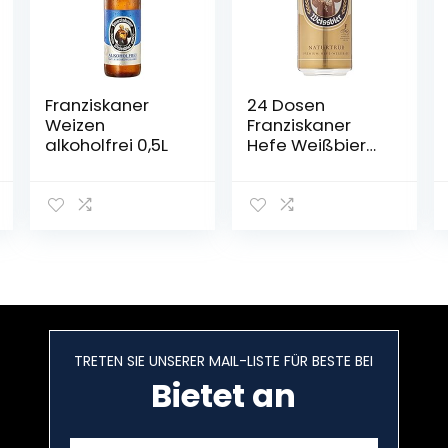
Franziskaner
24 Dosen
Weizen
Franziskaner
alkoholfrei 0,5L
Hefe Weißbier
naturtrüb a 0,5L
Liter Bier inc.
6.00€ EINWEG
Pfand
TRETEN SIE UNSERER MAIL-LISTE FÜR BESTE BEI
Bietet an