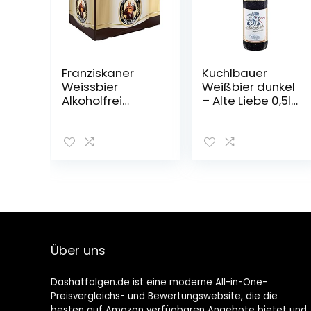
Franziskaner
Kuchlbauer
Weissbier
Weißbier dunkel
Alkoholfrei
– Alte Liebe 0,5l
Flaschenbier,
Mehrweg (18x
MEHRWEG (20 x
0,5l)
0.5 l) im Kasten,
Alkoholfreies
Hefe-Weissbier
/ Hefe-Weizen
Bier aus
München
Über uns
Dashatfolgen.de ist eine moderne All-in-One-
Preisvergleichs- und Bewertungswebsite, die die
besten auf Amazon verfügbaren Angebote bietet und