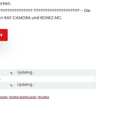
rken.
?????????????? ???????????????????? – Die
on RAF CAMORA und BONEZ MC.
N
Updating...
Updating...
uosen
,
Starke Spirituosen
,
Wodka