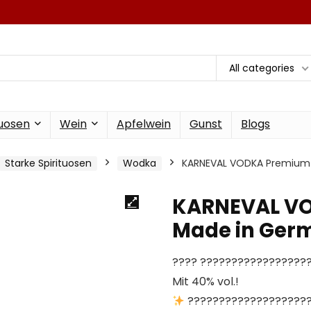
All categories
tuosen
Wein
Apfelwein
Gunst
Blogs
Starke Spirituosen
Wodka
KARNEVAL VODKA Premium W
KARNEVAL V
Made in Germa
???? ??????????????????
Mit 40% vol.!
?????????????????????