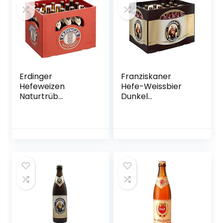
Erdinger
Franziskaner
Hefeweizen
Hefe-Weissbier
Naturtrüb
Dunkel
Weissbier, 20 x 0.5l
Flaschenbier,
(MEHRWEG)
MEHRWEG (20 x
0.5 l) im Kasten,
Dunkles Weissbier
/ Weizen Bier aus
München