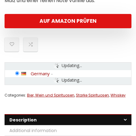
Malz und einer feinen Note Vanille aus.
AUF AMAZON PRÜFEN
Updating...
Germany
-
Updating...
Categories:
Bier, Wein und Spirituosen
,
Starke Spirituosen
,
Whiskey
Description
Additional information