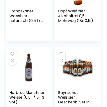
Franziskaner
Hopf Weißbier
Weissbier
Alkoholfrei 0,5l
naturtrüb (0,5 l /
Mehrweg (18x 0,5l)
5,0 % vol.)
Hofbräu Münchner
Bayrisches
Weisse (0,5 l / 5,1 %
Weißbier-
vol.)
Geschenk-Set in
Bierbox (12×0,5l