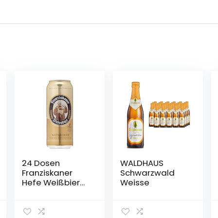
24 Dosen
WALDHAUS
Franziskaner
Schwarzwald
Hefe Weißbier
Weisse
naturtrüb a 0,5L
Liter Bier inc.
6.00€ EINWEG