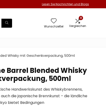
Lesen Sie Nachrichten und Blogs
0
Vergleichen
Wunschzettel
lended Whisky mit Geschenkverpackung, 500ml
he Barrel Blended Whisky
kverpackung, 500ml
ottische Handwerkskunst des Whiskybrennens,
 auch die japanische Brennkunst – die ländliche
ikyo bietet Bedingungen