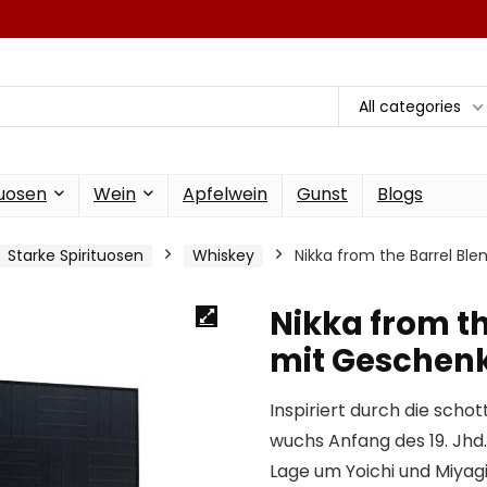
All categories
tuosen
Wein
Apfelwein
Gunst
Blogs
Starke Spirituosen
Whiskey
Nikka from the Barrel B
Nikka from t
mit Geschen
Inspiriert durch die sch
wuchs Anfang des 19. Jhd.
Lage um Yoichi und Miyag