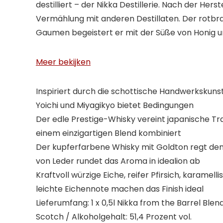
destilliert – der Nikka Destillerie. Nach der Her
Vermählung mit anderen Destillaten. Der rotbra
Gaumen begeistert er mit der Süße von Honig u
Meer bekijken
Inspiriert durch die schottische Handwerkskuns
Yoichi und Miyagikyo bietet Bedingungen
Der edle Prestige-Whisky vereint japanische Tra
einem einzigartigen Blend kombiniert
Der kupferfarbene Whisky mit Goldton regt den
von Leder rundet das Aroma in idealion ab
Kraftvoll würzige Eiche, reifer Pfirsich, karame
leichte Eichennote machen das Finish ideal
Lieferumfang: 1 x 0,5l Nikka from the Barrel Bl
Scotch / Alkoholgehalt: 51,4 Prozent vol.