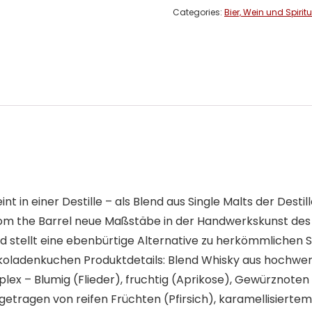
Categories:
Bier, Wein und Spirit
t in einer Destille – als Blend aus Single Malts der Destil
from the Barrel neue Maßstäbe in der Handwerkskunst des
 stellt eine ebenbürtige Alternative zu herkömmlichen S
okoladenkuchen Produktdetails: Blend Whisky aus hochwert
lex – Blumig (Flieder), fruchtig (Aprikose), Gewürznot
en, getragen von reifen Früchten (Pfirsich), karamellisier