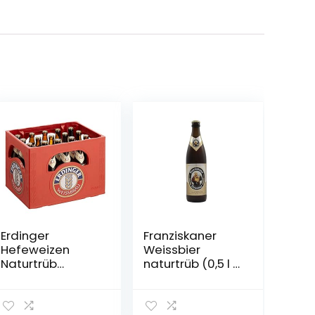
Erdinger
Franziskaner
Hefeweizen
Weissbier
Naturtrüb
naturtrüb (0,5 l /
Weissbier, 20 x
5,0 % vol.)
0.5l (MEHRWEG)