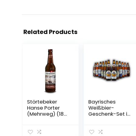
Related Products
Störtebeker
Bayrisches
Hanse Porter
Weißbier-
(Mehrweg) (18
Geschenk-Set in
Flaschen | auch
Bierbox (12×0,5l
als 9er, 12er, 18er
Bier aus Bayern)
oder 30er Box),
| Ein Mix aus