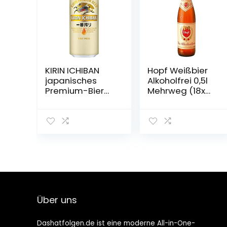
KIRIN ICHIBAN
Hopf Weißbier
japanisches
Alkoholfrei 0,5l
Premium-Bier
Mehrweg (18x
(helles Malzbier,
0,5l)
nach dem First
Press Verfahren
gebraut,
Dosenbier mit 5
% Alkoholgehalt,
Einweg) (1 x 0,5 l)
Über uns
Dashatfolgen.de ist eine moderne All-in-One-