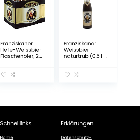
Franziskaner
Franziskaner
Hefe-Weissbier
Weissbier
Flaschenbier, 20
naturtrüb (0,5 l /
x 0.5l (MEHRWEG)
5,0 % vol.)
Schnelllinks
Erklärungen
Home
Datenschutz-