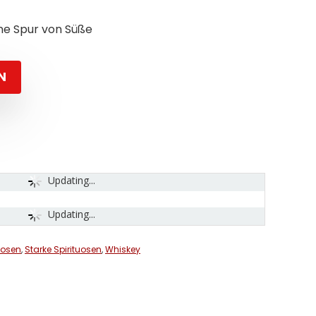
ine Spur von Süße
N
Updating...
Updating...
uosen
,
Starke Spirituosen
,
Whiskey