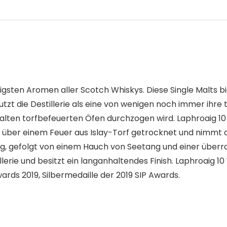
ältigsten Aromen aller Scotch Whiskys. Diese Single Malts 
tzt die Destillerie als eine von wenigen noch immer ihre
ten torfbefeuerten Öfen durchzogen wird. Laphroaig 10 Ye
 über einem Feuer aus Islay-Torf getrocknet und nimmt d
, gefolgt von einem Hauch von Seetang und einer überra
erie und besitzt ein langanhaltendes Finish. Laphroaig 10 
ards 2019, Silbermedaille der 2019 SIP Awards.