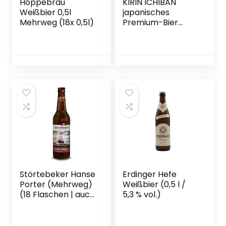
Hoppebräu
KIRIN ICHIBAN
Weißbier 0,5l
japanisches
Mehrweg (18x 0,5l)
Premium-Bier
(helles Malzbier,
nach dem First
Press Verfahren
gebraut,
Dosenbier mit 5 %
Alkoholgehalt,
Einweg) (1 x 0,5 l)
Störtebeker Hanse
Erdinger Hefe
Porter (Mehrweg)
Weißbier (0,5 l /
(18 Flaschen | auch
5,3 % vol.)
als 9er, 12er, 18er
oder 30er Box),
gebraut von