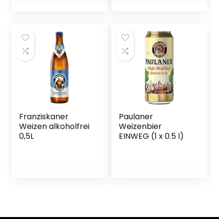
Störtebeker
Braumanufaktur
Franziskaner
Paulaner
Weizen alkoholfrei
Weizenbier
0,5L
EINWEG (1 x 0.5 l)