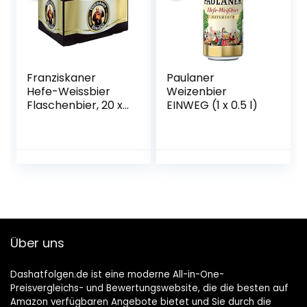
Franziskaner
Paulaner
Hefe-Weissbier
Weizenbier
Flaschenbier, 20 x
EINWEG (1 x 0.5 l)
0.5l (MEHRWEG)
Über uns
Dashatfolgen.de ist eine moderne All-in-One-
Preisvergleichs- und Bewertungswebsite, die die besten auf
Amazon verfügbaren Angebote bietet und Sie durch die