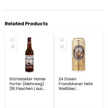
Related Products
Störtebeker Hanse
24 Dosen
Porter (Mehrweg)
Franziskaner Hefe
(18 Flaschen | auch
Weißbier
als 9er, 12er, 18er
naturtrüb a 0,5L
oder 30er Box),
Liter Bier inc. 6.00€
gebraut von
EINWEG Pfand
Störtebeker