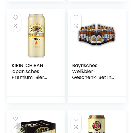
Braumanufaktur
KIRIN ICHIBAN
Bayrisches
japanisches
Weißbier-
Premium-Bier
Geschenk-Set in
(helles Malzbier,
Bierbox (12×0,5l
nach dem First
Bier aus Bayern) |
Press Verfahren
Ein Mix aus
gebraut,
verschiedenen
Dosenbier mit 5 %
Biersorten Bayerns
Alkoholgehalt,
…
Einweg) (1 x 0,5 l)