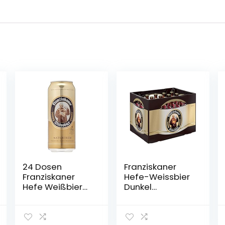
24 Dosen
Franziskaner
Franziskaner
Hefe-Weissbier
Hefe Weißbier
Dunkel
naturtrüb a 0,5L
Flaschenbier,
Liter Bier inc.
MEHRWEG (20 x
6.00€ EINWEG
0.5 l) im Kasten,