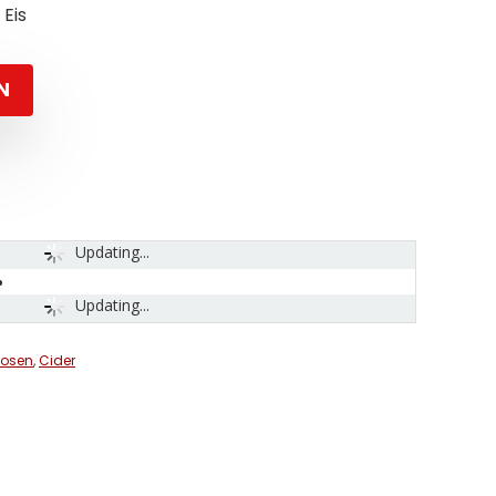
Eis
N
Updating...
Updating...
uosen
,
Cider