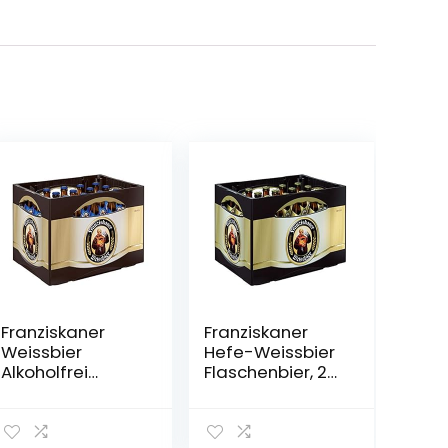
Franziskaner
Franziskaner
Weissbier
Hefe-Weissbier
Alkoholfrei
Flaschenbier, 20
Flaschenbier,
x 0.5l (MEHRWEG)
MEHRWEG (20 x
0.5 l) im Kasten,