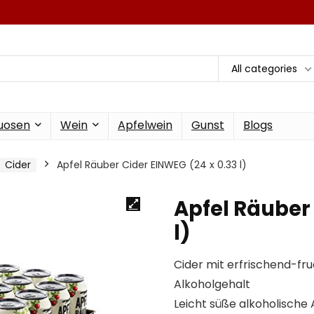
All categories
tuosen
Wein
Apfelwein
Gunst
Blogs
Cider
Apfel Räuber Cider EINWEG (24 x 0.33 l)
Apfel Räuber 
l)
Cider mit erfrischend-f
Alkoholgehalt
Leicht süße alkoholische A