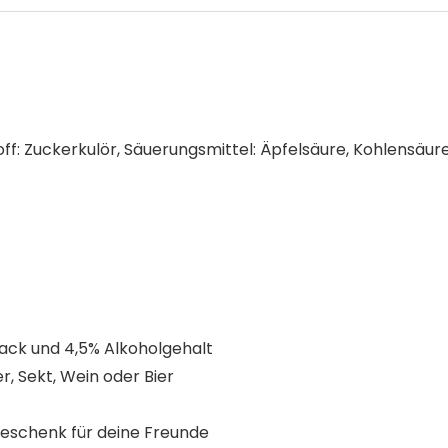
off: Zuckerkulör, Säuerungsmittel: Äpfelsäure, Kohlensäur
ack und 4,5% Alkoholgehalt
er, Sekt, Wein oder Bier
Geschenk für deine Freunde