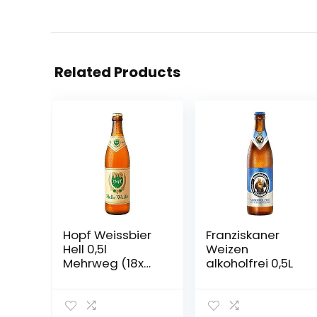
Related Products
Hopf Weissbier
Franziskaner
Hell 0,5l
Weizen
Mehrweg (18x
alkoholfrei 0,5L
0,5l) (18)