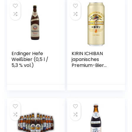
Erdinger Hefe
KIRIN ICHIBAN
Weißbier (0,5 l /
japanisches
5,3 % vol.)
Premium-Bier
(helles Malzbier,
nach dem First
Press Verfahren
gebraut,
Dosenbier mit 5 %
Alkoholgehalt,
Einweg) (1 x 0,5 l)