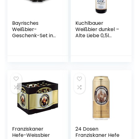
Bayrisches
Kuchlbauer
Weißbier-
Weißbier dunkel –
Geschenk-Set in
Alte Liebe 0,5l
Bierbox (12×0,5l
Mehrweg (18x 0,5l)
Bier aus Bayern) |
Ein Mix aus
verschiedenen
Biersorten Bayerns
…
Franziskaner
24 Dosen
Hefe-Weissbier
Franziskaner Hefe