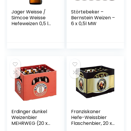
Jager Weisse /
Störtebeker –
Simcoe Weisse
Bernstein Weizen –
Hefeweizen 0,5 l
6 x 0,5l MW
Flasche – Camba
Bavaria
Erdinger dunkel
Franziskaner
Weizenbier
Hefe-Weissbier
MEHRWEG (20 x
Flaschenbier, 20 x
0.5 l)
0.5l (MEHRWEG)