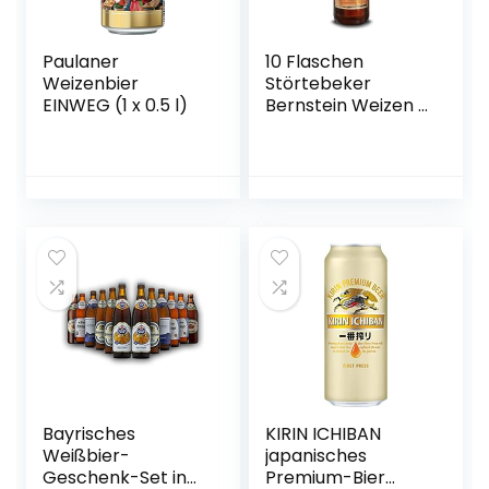
Paulaner
10 Flaschen
Weizenbier
Störtebeker
EINWEG (1 x 0.5 l)
Bernstein Weizen a
0,5L
Brauspezialitäten
5,3% Vol.inc. 0.80€
MEHRWEG Pfand
Bayrisches
KIRIN ICHIBAN
Weißbier-
japanisches
Geschenk-Set in
Premium-Bier