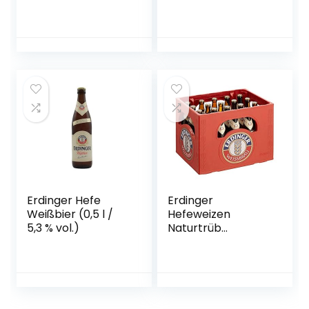
Bierbox (12×0,5l
(helles Malzbier,
Bier aus Bayern) |
nach dem First
Ein Mix aus
Press Verfahren
verschiedenen
gebraut,
Biersorten Bayerns
Dosenbier mit 5 %
…
Alkoholgehalt,
Einweg) (1 x 0,5 l)
Erdinger Hefe
Erdinger
Weißbier (0,5 l /
Hefeweizen
5,3 % vol.)
Naturtrüb
Weissbier, 20 x 0.5l
(MEHRWEG)