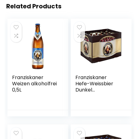
Related Products
Franziskaner
Franziskaner
Weizen alkoholfrei
Hefe-Weissbier
0,5L
Dunkel
Flaschenbier,
MEHRWEG (20 x
0.5 l) im Kasten,
Dunkles Weissbier
/ Weizen Bier aus
München