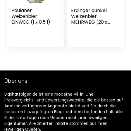
Paulaner
Erdinger dunkel
Weizenbier
Weizenbier
EINWEG (1 x 0.5 l)
MEHRWEG (20 x
0.5 l)
Über uns
Dashatfolgen.de ist eine moderne All-in-One-
Preisvergleichs- und Bewertungswebsite, die die besten auf
Amazon verfügbaren Angebote bietet und Sie durch die
neuesten hinzugefügten Blogs auf dem Laufenden hält. Alle
Bilder unterliegen dem Urheberrecht ihrer jeweiligen
Eigentümer. Alle zitierten Inhalte stammen aus ihren
jeweiligen Quellen.