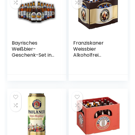
Bayrisches
Franziskaner
Weißbier-
Weissbier
Geschenk-Set in
Alkoholfrei
Bierbox (12×0,5l
Flaschenbier,
Bier aus Bayern) |
MEHRWEG (20 x
Ein Mix aus
0.5 l) im Kasten,
verschiedenen
Alkoholfreies
Biersorten Bayerns
Hefe-Weissbier /
…
Hefe-Weizen Bier
aus München