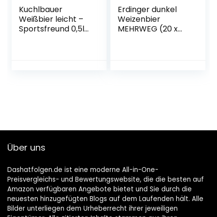
Kuchlbauer
Erdinger dunkel
Weißbier leicht –
Weizenbier
Sportsfreund 0,5l
MEHRWEG (20 x
Mehrweg (18x 0,5l)
0.5 l)
(20, 18)
Über uns
Dashatfolgen.de ist eine moderne All-in-One-
Preisvergleichs- und Bewertungswebsite, die die besten auf
Amazon verfügbaren Angebote bietet und Sie durch die
neuesten hinzugefügten Blogs auf dem Laufenden hält. Alle
Bilder unterliegen dem Urheberrecht ihrer jeweiligen