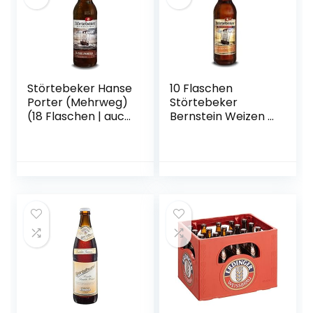
Störtebeker Hanse
10 Flaschen
Porter (Mehrweg)
Störtebeker
(18 Flaschen | auch
Bernstein Weizen a
als 9er, 12er, 18er
0,5L
oder 30er Box),
Brauspezialitäten
gebraut von
5,3% Vol.inc. 0.80€
Störtebeker
MEHRWEG Pfand
Braumanufaktur