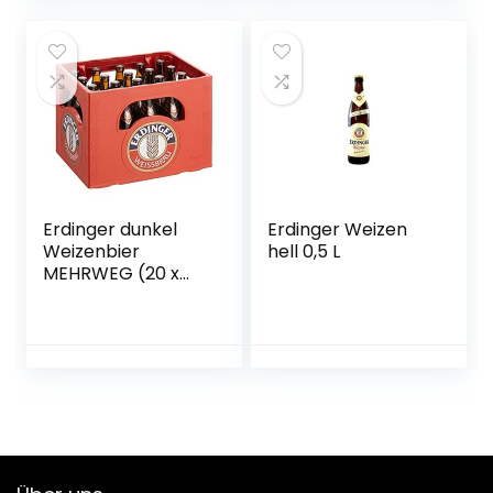
Braumanufaktur
Erdinger dunkel
Erdinger Weizen
Weizenbier
hell 0,5 L
MEHRWEG (20 x
0.5 l)