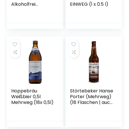
Alkoholfrei
EINWEG (1 x 0.5 l)
Flaschenbier,
MEHRWEG (20 x
0.5 l) im Kasten,
Alkoholfreies
Hefe-Weissbier /
Hefe-Weizen Bier
aus München
Hoppebräu
Störtebeker Hanse
Weißbier 0,5l
Porter (Mehrweg)
Mehrweg (18x 0,5l)
(18 Flaschen | auch
als 9er, 12er, 18er
oder 30er Box),
gebraut von
Störtebeker