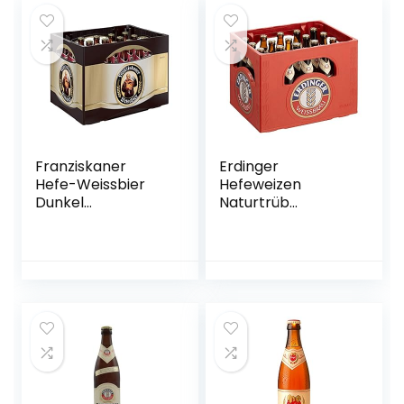
Franziskaner
Erdinger
Hefe-Weissbier
Hefeweizen
Dunkel
Naturtrüb
Flaschenbier,
Weissbier, 20 x 0.5l
MEHRWEG (20 x
(MEHRWEG)
0.5 l) im Kasten,
Dunkles Weissbier
/ Weizen Bier aus
München