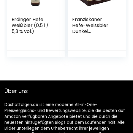
Erdinger Hefe
Franziskaner
Weißbier (0,5 l /
Hefe-Weissbier
5,3 % vol.)
Dunkel
Flaschenbier,
MEHRWEG (20 x
0.5 l) im Kasten,
Dunkles Weissbier
/ Weizen Bier aus
München
Über uns
Dashatfolgen.de ist eine moderne All-in-One-
Preisvergleichs- und Bewertungswebsite, die die besten auf
Amazon verfügbaren Angebote bietet und Sie durch die
neuesten hinzugefügten Blogs auf dem Laufenden hält. Alle
Bilder unterliegen dem Urheberrecht ihrer jeweiligen