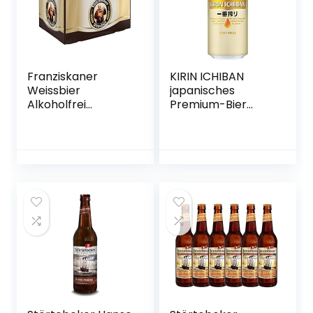
Franziskaner
KIRIN ICHIBAN
Weissbier
japanisches
Alkoholfrei
Premium-Bier
Flaschenbier,
(helles Malzbier,
MEHRWEG (20 x
nach dem First
0.5 l) im Kasten,
Press Verfahren
Alkoholfreies
gebraut,
Hefe-Weissbier /
Dosenbier mit 5 %
Hefe-Weizen Bier
Alkoholgehalt,
aus München
Einweg) (1 x 0,5 l)