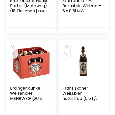
Störtebeker Hanse
Störtebeker –
Porter (Mehrweg)
Bernstein Weizen –
(18 Flaschen | auch
6 x 0,5l MW
als 9er, 12er, 18er
oder 30er Box),
gebraut von
Störtebeker
Braumanufaktur
Erdinger dunkel
Franziskaner
Weizenbier
Weissbier
MEHRWEG (20 x
naturtrüb (0,5 l /
0.5 l)
5,0 % vol.)