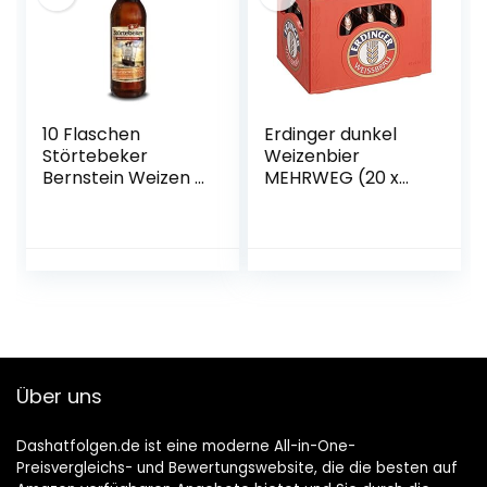
10 Flaschen
Erdinger dunkel
Störtebeker
Weizenbier
Bernstein Weizen a
MEHRWEG (20 x
0,5L
0.5 l)
Brauspezialitäten
5,3% Vol.inc. 0.80€
MEHRWEG Pfand
Über uns
Dashatfolgen.de ist eine moderne All-in-One-
Preisvergleichs- und Bewertungswebsite, die die besten auf