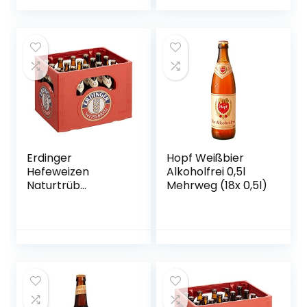
Erdinger
Hopf Weißbier
Hefeweizen
Alkoholfrei 0,5l
Naturtrüb
Mehrweg (18x 0,5l)
Weissbier, 20 x 0.5l
(MEHRWEG)