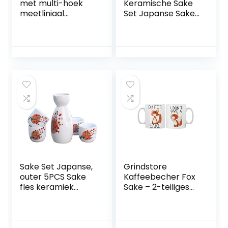
met multi-hoek
Keramische Sake
meetliniaal
Set Japanse Sake
nauwkeurige kopie
fles en vier
onregelmatige
Ochoko mokken
vorm duplicator –
geglazuurd Sea
onregelmatige
Ripple Sake voor 1
lassen
set
houtbewerking
tracing
Sake Set Japanse,
Grindstore
outer 5PCS Sake
Kaffeebecher Fox
fles keramiek
Sake – 2-teiliges
handgeschilderde
weiß
keramische
bekers voor
feestjes gezinnen