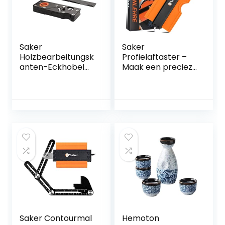
Saker
Saker
Holzbearbeitungsk
Profielaftaster –
anten-Eckhobel
Maak een precieze
Holzbearbeitungs-
kopie van een
Handhobel zum
onregelmatige
schnellen
contour –
Kantenschneiden
Profielmal – Voor
und Anfasen 45
lassen,
Grad Schrägkante
houtbewerking –
Manuelle Hobel
Voor doe-het-
Anfasen und
zelvers of de
Trimmen,
professionele
Fasenhobel,
bouw
Holzhobel
Saker Contourmal
Hemoton