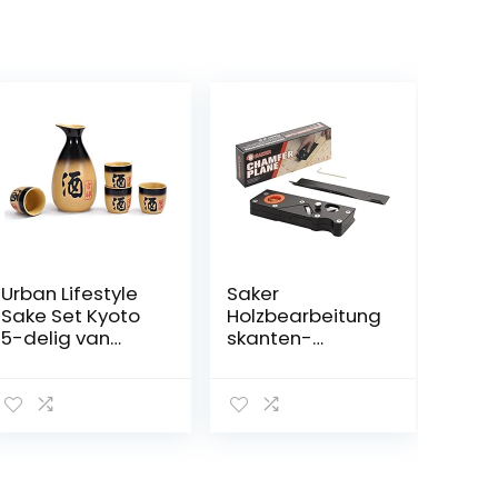
Urban Lifestyle
Saker
Sake Set Kyoto
Holzbearbeitung
5-delig van
skanten-
aardewerk,
Eckhobel
inhoud: 295 ml
Holzbearbeitung
s-Handhobel
zum schnellen
Kantenschneide
n und Anfasen
45 Grad