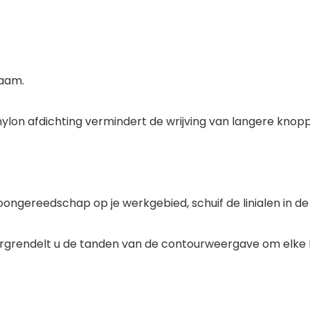
zaam.
 nylon afdichting vermindert de wrijving van langere kno
loongereedschap op je werkgebied, schuif de linialen in 
ergrendelt u de tanden van de contourweergave om elke k