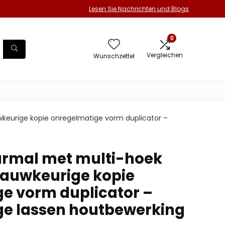
Lesen Sie Nachrichten und Blogs
0
Vergleichen
Wunschzettel
keurige kopie onregelmatige vorm duplicator –
urmal met multi-hoek
nauwkeurige kopie
e vorm duplicator –
ge lassen houtbewerking