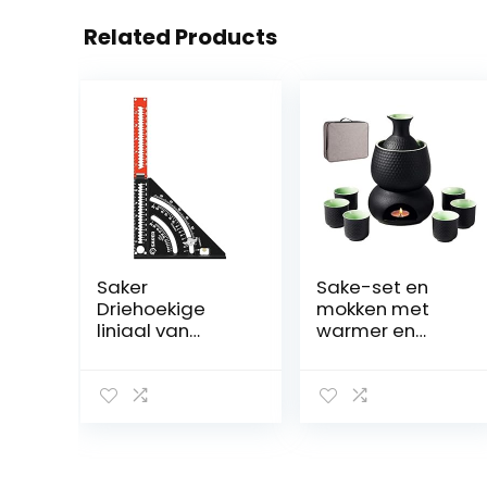
Related Products
Saker
Sake-set en
Driehoekige
mokken met
liniaal van
warmer en
aluminiumlegeri
geschenkdoos,
ng, vierkant
traditioneel
meten,
Japans
opvouwbare
porselein voor
driehoekige
warme sake-
liniaal,
dranken, 9-
gradenboogme
delig, inclusief 1