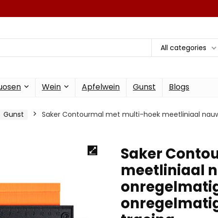
All categories
tuosen
Wein
Apfelwein
Gunst
Blogs
Gunst
Saker Contourmal met multi-hoek meetliniaal nauw
Saker Conto
meetliniaal 
onregelmatig
onregelmati