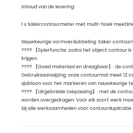
Inhoud van de levering:
1 x Sakercontourmeter met multi-hoek meetlini
Nauwkeurige vormverdubbeling: Saker contourmal
???? 【Spierfunctie: zodra het object contour i
krijgen.
???? 【Goed materiaal en draagbaar】: de contou
Gebruiksaanwijzing: onze contourmal meet 12 c
sjabloon voor het markeren van nauwkeurige t
???? 【Uitgebreide toepassing】: met de contour
worden overgedragen. Voor elk soort werk moet d
bij alle werkzaamheden voor contourduplicatie.