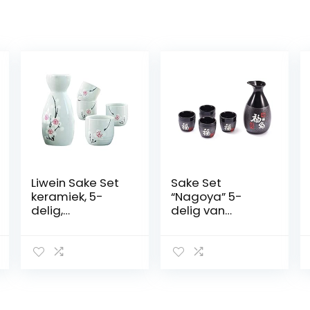
Liwein Sake Set
Sake Set
keramiek, 5-
“Nagoya” 5-
delig,
delig van
handbeschilder
aardewerk,
d, Japanse
inhoud: 295 ml
kersenbloesem,
porselein, Sake
beker, warme
wijnpot,
traditionele