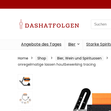
Search
for:
Angebote des Tages
Bier
Starke Spiri
Home
Shop
Bier, Wein und Spirituosen
onregelmatige lassen houtbewerking tracing