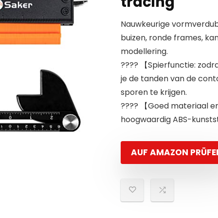
tracing
Nauwkeurige vormverdubb
buizen, ronde frames, kan
modellering.
???? 【Spierfunctie: zodr
je de tanden van de conto
sporen te krijgen.
???? 【Goed materiaal en
hoogwaardig ABS-kunststof
AUF AMAZON PRÜFE