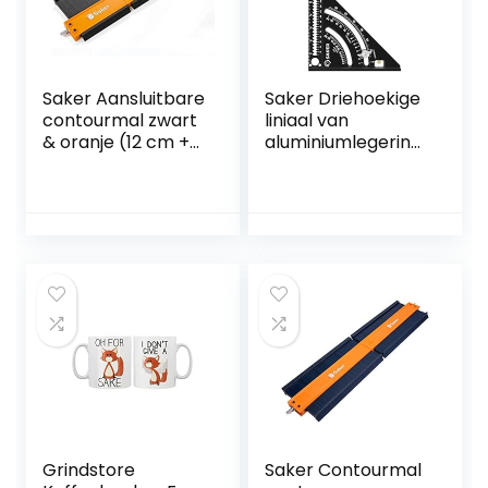
Saker Aansluitbare
Saker Driehoekige
contourmal zwart
liniaal van
& oranje (12 cm +
aluminiumlegering,
25 cm)
vierkant meten,
contourreductiela
opvouwbare
bel met slot – kan
driehoekige liniaal,
worden
gradenboogmeter
samengesteld –
, lay-out-
onregelmatig
meetinstrument,
lassen
lay-out-
houtbewerking
gereedschap met
tracing
basis,
multihoekmeting,
houtbewerkingsge
reedschap
Grindstore
Saker Contourmal