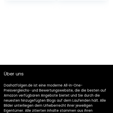
lassen
houtbewerking
tracing
Über uns
Dashatfolgen.de ist eine moderne All-in-One-
Preisvergleichs- und Bewertungswebsite, die die besten auf
Amazon verfügbaren Angebote bietet und Sie durch die
neuesten hinzugefügten Blogs auf dem Laufenden hält. Alle
Bilder unterliegen dem Urheberrecht ihrer jeweiligen
Eigentümer. Alle zitierten Inhalte stammen aus ihren