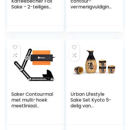
Kaffeebecher Fox
contour-
Sake – 2-teiliges
vermenigvuldiging
weiß
smal met slot
(bijgewerkte
versie) – Kan
worden
samengesteld –
onregelmatig
lassen
houtbewerking
Tracing 25 cm 2
stuks
Saker Contourmal
Urban Lifestyle
met multi-hoek
Sake Set Kyoto 5-
meetliniaal
delig van
nauwkeurige kopie
aardewerk, inhoud:
onregelmatige
295 ml
vorm duplicator –
onregelmatige