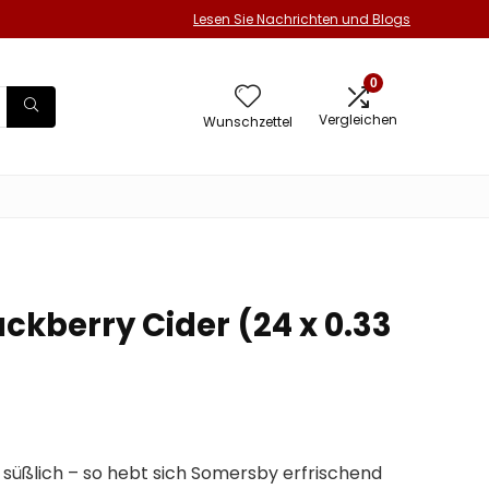
Lesen Sie Nachrichten und Blogs
0
Vergleichen
Wunschzettel
ckberry Cider (24 x 0.33
t süßlich – so hebt sich Somersby erfrischend