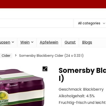
All categories
tuosen
Wein
Apfelwein
Gunst
Blogs
Cider
Somersby Blackberry Cider (24 x 0.33 l)
Somersby Bla
l)
Geschmack: Blackberry
Alkoholgehalt: 4.5%
Fruchtig-frisch und leich