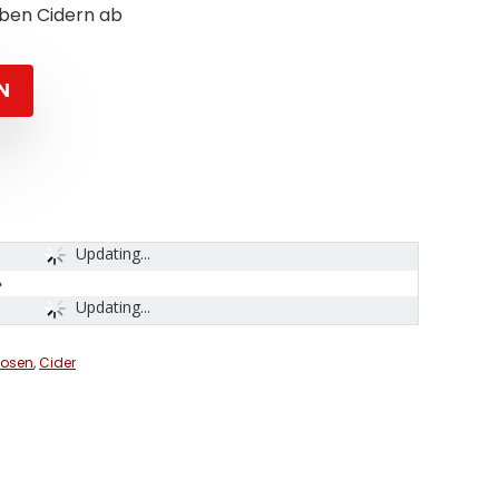
rben Cidern ab
N
Updating...
Updating...
uosen
,
Cider