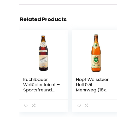
Related Products
Kuchlbauer
Hopf Weissbier
Weißbier leicht –
Hell 0,5l
Sportsfreund
Mehrweg (18x
0,5l Mehrweg
0,5l) (18)
(18x 0,5l) (20, 18)