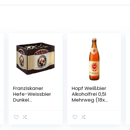
Franziskaner
Hopf Weißbier
Hefe-Weissbier
Alkoholfrei 0,5l
Dunkel
Mehrweg (18x
Flaschenbier,
0,5l)
MEHRWEG (20 x
0.5 l) im Kasten,
Dunkles
Weissbier /