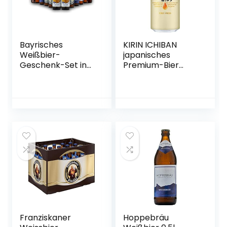
Bayrisches
KIRIN ICHIBAN
Weißbier-
japanisches
Geschenk-Set in
Premium-Bier
Bierbox (12×0,5l
(helles Malzbier,
Bier aus Bayern) |
nach dem First
Ein Mix aus
Press Verfahren
verschiedenen
gebraut,
Biersorten Bayerns
Dosenbier mit 5 %
…
Alkoholgehalt,
Einweg) (1 x 0,5 l)
Franziskaner
Hoppebräu