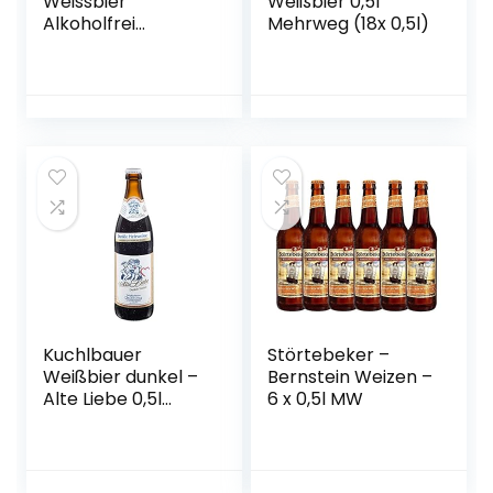
Weissbier
Weißbier 0,5l
Alkoholfrei
Mehrweg (18x 0,5l)
Flaschenbier,
MEHRWEG (20 x
0.5 l) im Kasten,
Alkoholfreies
Hefe-Weissbier /
Hefe-Weizen Bier
aus München
Kuchlbauer
Störtebeker –
Weißbier dunkel –
Bernstein Weizen –
Alte Liebe 0,5l
6 x 0,5l MW
Mehrweg (18x 0,5l)