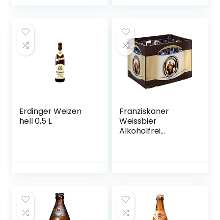
Erdinger Weizen
Franziskaner
hell 0,5 L
Weissbier
Alkoholfrei
Flaschenbier,
MEHRWEG (20 x
0.5 l) im Kasten,
Alkoholfreies
Hefe-Weissbier /
Hefe-Weizen Bier
aus München