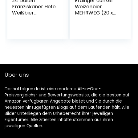
24 Dosen
Erdinger dunkel
Franziskaner Hefe
Weizenbier
Weißbier
MEHRWEG (20 x
naturtrüb a 0,5L
0.5 l)
Liter Bier inc. 6.00€
EINWEG Pfand
Über uns
Dashatfolgen.de ist eine moderne All-in-One-
Preisvergleichs- und Bewertungswebsite, die die besten auf
Amazon verfügbaren Angebote bietet und Sie durch die
neuesten hinzugefügten Blogs auf dem Laufenden hält. Alle
Bilder unterliegen dem Urheberrecht ihrer jeweiligen
Eigentümer. Alle zitierten Inhalte stammen aus ihren
jeweiligen Quellen.