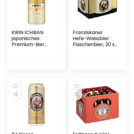
KIRIN ICHIBAN
Franziskaner
japanisches
Hefe-Weissbier
Premium-Bier
Flaschenbier, 20 x
(helles Malzbier,
0.5l (MEHRWEG)
nach dem First
Press Verfahren
gebraut,
Dosenbier mit 5 %
Alkoholgehalt,
Einweg) (1 x 0,5 l)