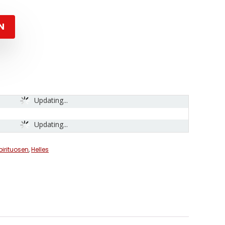
N
Updating...
Updating...
pirituosen
,
Helles