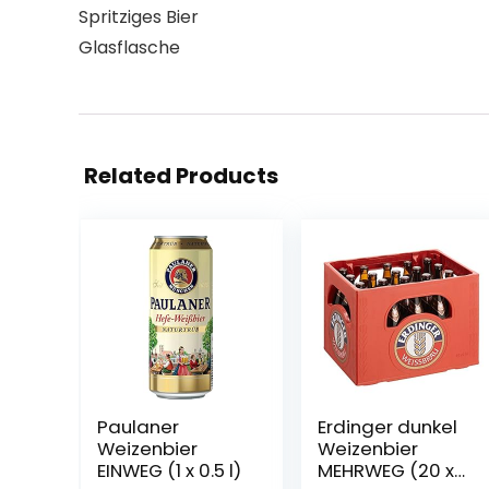
Spritziges Bier
Glasflasche
Related Products
Paulaner
Erdinger dunkel
Weizenbier
Weizenbier
EINWEG (1 x 0.5 l)
MEHRWEG (20 x