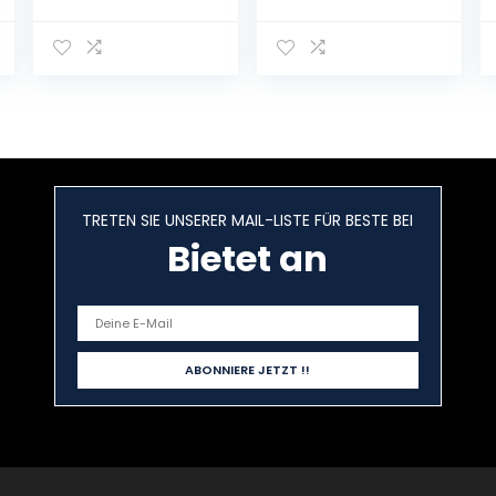
naturtrüb a 0,5L
Liter Bier inc.
6.00€ EINWEG
Pfand
TRETEN SIE UNSERER MAIL-LISTE FÜR BESTE BEI
Bietet an