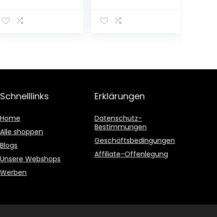
Flaschen | auch
0,5l Mehrweg
als 9er, 12er, 18er
(18x 0,5l) (20, 18)
oder 30er Box),
gebraut von
Störtebeker
Braumanufaktur
Schnelllinks
Erklärungen
Home
Datenschutz-
Bestimmungen
Alle shoppen
Geschäftsbedingungen
Blogs
Affiliate-Offenlegung
Unsere Webshops
Werben