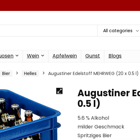
All categories
tuosen
Wein
Apfelwein
Gunst
Blogs
Bier
Helles
Augustiner Edelstoff MEHRWEG (20 x 0.5 l)
Augustiner E
0.5 l)
5.6 % Alkohol
milder Geschmack
Spritziges Bier