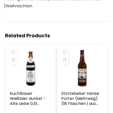
(Weihnachten
Related Products
Kuchlbauer
Störtebeker Hanse
Weißbier dunkel –
Porter (Mehrweg)
Alte Liebe 0,5l
(18 Flaschen | auch
Mehrweg (18x 0,5l)
als 9er, 12er, 18er