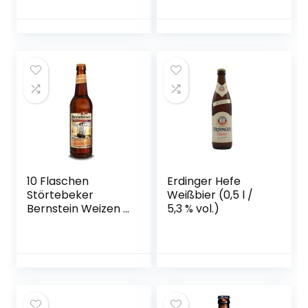
oder 30er Box),
gebraut von
Störtebeker
Braumanufaktur
10 Flaschen
Erdinger Hefe
Störtebeker
Weißbier (0,5 l /
Bernstein Weizen a
5,3 % vol.)
0,5L
Brauspezialitäten
5,3% Vol.inc. 0.80€
MEHRWEG Pfand