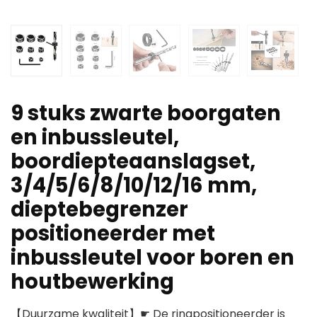
9 stuks zwarte boorgaten
en inbussleutel,
boordiepteaanslagset,
3/4/5/6/8/10/12/16 mm,
dieptebegrenzer
positioneerder met
inbussleutel voor boren en
houtbewerking
【Duurzame kwaliteit】☛ De ringpositioneerder is