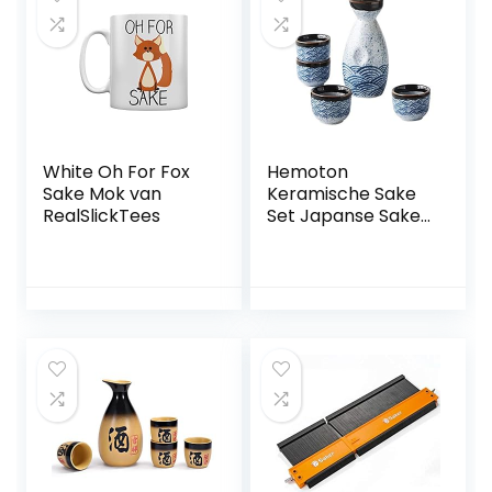
White Oh For Fox
Hemoton
Sake Mok van
Keramische Sake
RealSlickTees
Set Japanse Sake
fles en vier
Ochoko mokken
geglazuurd Sea
Ripple Sake voor 1
set