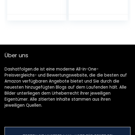
handgeschilderde
zakkopjes van
keramische
keramiek,
bekers voor
kunstzinnig
feestjes gezinnen
geglazuurde
restaurant
sakervies voor
bedrijfsruimtes
sakeceremonies,
(wit)
steengoed in
Japanse stijl
[selectie variet]
Über uns
(5-delige zakset)
Dashatfolgen.de ist eine moderne All-in-One-
Preisvergleichs- und Bewertungswebsite, die die besten auf
Amazon verfügbaren Angebote bietet und Sie durch die
neuesten hinzugefügten Blogs auf dem Laufenden hält. Alle
Bilder unterliegen dem Urheberrecht ihrer jeweiligen
Eigentümer. Alle zitierten Inhalte stammen aus ihren
jeweiligen Quellen.