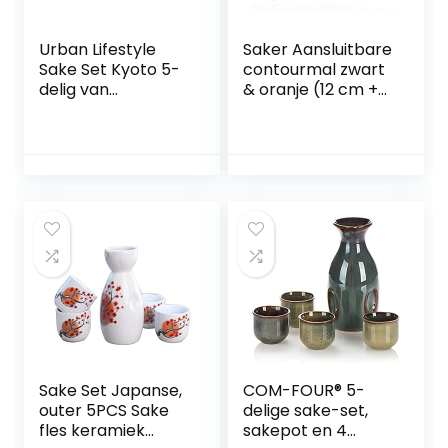
Urban Lifestyle
Saker Aansluitbare
Sake Set Kyoto 5-
contourmal zwart
delig van
& oranje (12 cm +
aardewerk, inhoud:
25 cm)
295 ml
contourreductiela
bel met slot – kan
worden
samengesteld –
onregelmatig
lassen
houtbewerking
tracing
Sake Set Japanse,
COM-FOUR® 5-
outer 5PCS Sake
delige sake-set,
fles keramiek
sakepot en 4